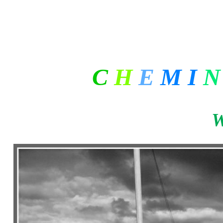
.
..
......
C
H
E
M
I
N